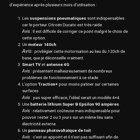
d’expérience après plusieurs mois d’utilisation :
Les
suspensions pneumatiques
sont indispensables
car le porteur Citroën Ducato est très raide
Avis
: Il est difficile de corriger ce point malgré le choix de
cette option.
Un
moteur 140ch
Avis
: privilégier cette motorisation
au lieu du 120ch de
base,
que je déconseille vraiment.
Smart TV
et
antenne 4G
Avis
:
présentent malheureusement de nombreux
problèmes de fonctionnement à ce stade.
L’option
Traction+
pour moins patiner sur certaines
surfaces
Avis
: pas super efficace, l’idéal serait un modèle 4×4.
Une
batterie lithium Super B Epsilon 90 ampères
Avis
: relativement coûteuse
mais indispensable pour
pouvoir rester 2 ou 3 jours sur un même lieu sans
électricité externe.
Un
panneau photovoltaïque de toit
Avis
: c’est un appoint et il n’est pas suffisant afin de